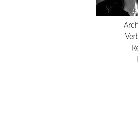
Arch
Ver
R