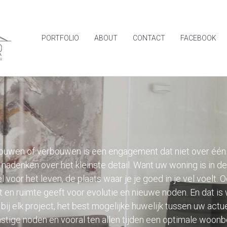
PORTFOLIO
ABOUT
CONTACT
FACEBOOK
uwen of verbouwen is een engagement dat niet over één n
 nadenken over het kleinste detail. Want uw woning is in de
voor het leven, de plaats waar je je goed in je vel voelt. 
 en ruimte geeft voor evolutie en nieuwe noden. En dat is
 bij elk project, het best mogelijke huwelijk tussen uw actu
tige noden en vooral ten allen tijden een optimale woonb