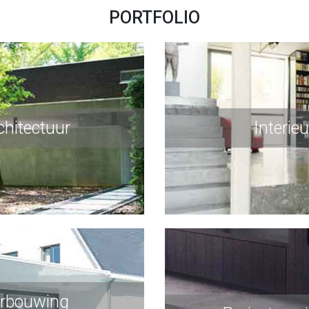
PORTFOLIO
chitectuur
Interieu
rbouwing