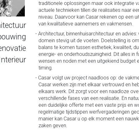
traditionele oplossingen maar ook integratie 
actuele technieken tillen de realisaties naar ee
niveau. Daarvoor kan Casar rekenen op een ui
itectuur
van kwalitatieve aannemers en vakmensen.
Architectuur, binnenhuisarchitectuur en advies:
bouwing
domein stevig uit de voeten. Doelstelling is o
enovatie
balans te komen tussen esthetiek, kwaliteit, 
energie- en onderhoudszuinigheid. Dit alles in 
Interieur
wensen en noden met een uitgekiend budget 
timing.
Casar volgt uw project naadloos op: de vakm
Casar werken zijn met elkaar vertrouwd en he
elkaars werk. Dit zorgt voor een naadloze ov
verschillende fases van een realisatie. En natuur
een duidelijke offerte met een vaste prijs en 
regelmatige tijdstippen werfvergaderingen geo
manier kan Casar u op elk moment een nauwk
zaken geven.