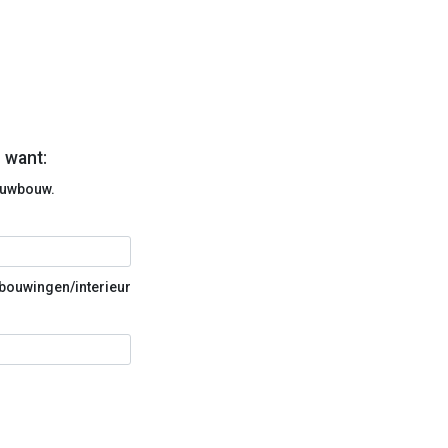
 want:
euwbouw.
rbouwingen/interieur