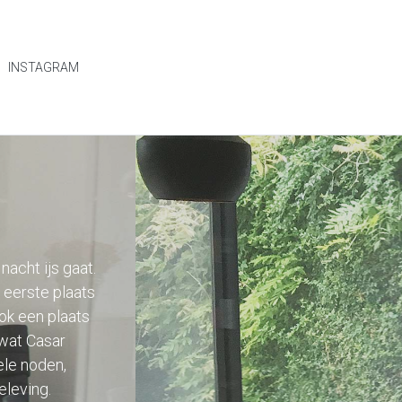
INSTAGRAM
acht ijs gaat.
 eerste plaats
Ook een plaats
 wat Casar
ele noden,
eleving.