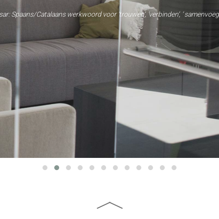
sar: Spaans/Catalaans werkwoord voor ‘trouwen’, ‘verbinden’, ‘ samenvoege