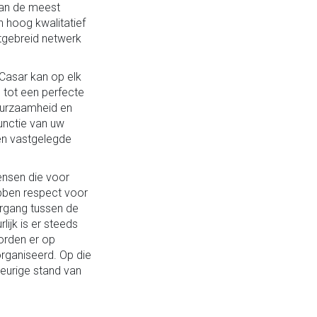
van de meest
n hoog kwalitatief
tgebreid netwerk
 Casar kan op elk
m tot een perfecte
duurzaamheid en
functie van uw
en vastgelegde
ensen die voor
bben respect voor
ergang tussen de
lijk is er steeds
worden er op
rganiseerd. Op die
eurige stand van